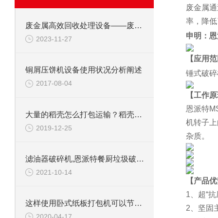
废金属通
率，降低
废金属高效回收处理设备——废钢边角料锤式撕碎机
申明：恩
2023-11-27
【应用范
铜屑压饼机设备使用状况分析阐述
锤式破碎
2017-08-04
【工作原
恩派特M
大量的稻壳怎么打包运输？稻壳套袋打包机快速打包套袋
机转子上
2019-12-25
杂质。
滤油器破碎机,恩派特餐厨垃圾破碎机介绍
2021-10-14
【产品优
1、超“
这样使用卧式纸板打包机可以节省人工成本
2、
坚固
2020-04-17