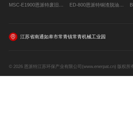
MSC-E1900恩派特废旧锂电池极片破碎处理设备
ED-800恩派特铜渣脱油机废铜屑铝屑甩油机
江苏省南通如皋市常青镇常青机械工业园
© 2026 恩派特江苏环保产业有限公司(www.enerpat.cn) 版