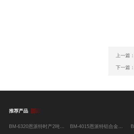
上一篇
下一篇
推荐产品
BM-6320恩派特时产2吨合金钢屑压饼机
BM-4015恩派特铝合金屑压饼机 脱油效果好