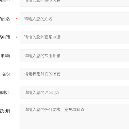
的单位：
的姓名：
系电话：
用邮箱：
省份：
细地址：
充说明：