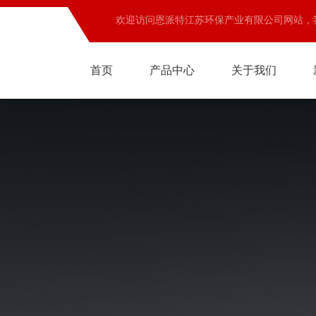
欢迎访问恩派特江苏环保产业有限公司网站，
首页
产品中心
关于我们