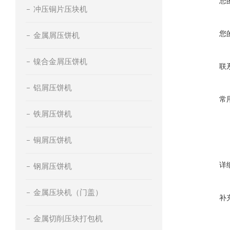
您
冲压铜片压块机
您
金属屑压饼机
镍合金屑压饼机
联
铝屑压饼机
常
铁屑压饼机
铜屑压饼机
详
钢屑压饼机
金属压块机（门盖）
补
金属切削压块打包机