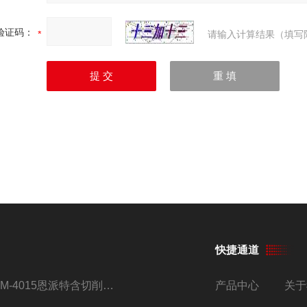
验证码：
请输入计算结果（填写
快捷通道
BM-4015恩派特含切削油铝屑压饼机
产品中心
关于