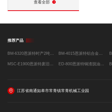
查看全部
推荐产品
BM-6320恩派特时产2吨合金钢屑压饼机
BM-4015恩派特铝合金屑压饼机 脱油效果好
MSC-E1900恩派特废旧锂电池极片破碎处理设备
ED-800恩派特铜渣脱油机废铜屑铝屑甩油机
江苏省南通如皋市常青镇常青机械工业园