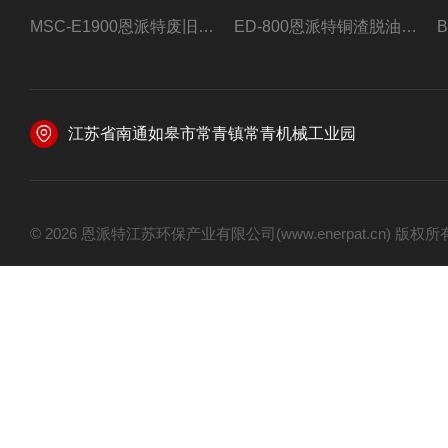
MSC-E1900恩派特废旧锂电池极片破碎处理设备
ED-800恩派特铜渣脱油机废铜屑铝屑甩油机
江苏省南通如皋市常青镇常青机械工业园
© 2026 恩派特江苏环保产业有限公司(www.enerpat.cn) 版