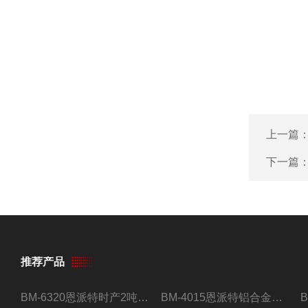
上一篇
下一篇
推荐产品
BM-6320恩派特时产2吨合金钢屑压饼机
BM-4015恩派特铝合金屑压饼机 脱油效果好