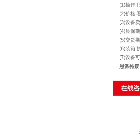
(1)操
(2)价
(3)设备
(4)质保期
(5)交货
(6)装箱:
(7)设
恩派特废
在线咨