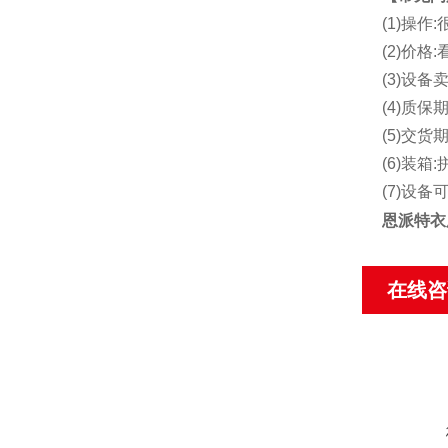
(1)操
(2)价
(3)设备
(4)质保期
(5)交货
(6)装箱:
(7)设
恩派特衣
在线咨