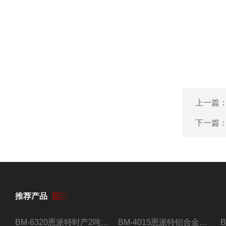
上一篇
下一篇
推荐产品
BM-6320恩派特时产2吨合金钢屑压饼机
BM-4015恩派特铝合金屑压饼机 脱油效果好