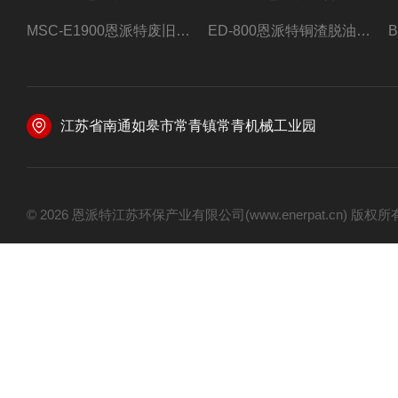
MSC-E1900恩派特废旧锂电池极片破碎处理设备
ED-800恩派特铜渣脱油机废铜屑铝屑甩油机
江苏省南通如皋市常青镇常青机械工业园
© 2026 恩派特江苏环保产业有限公司(www.enerpat.cn) 版