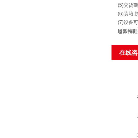
(5)交货
(6)装箱:
(7)设
恩派特鞋
在线咨