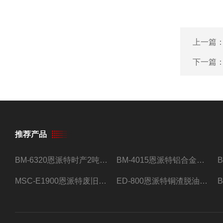
上一篇
下一篇
推荐产品
BM-6320恩派特时产2吨合金钢屑压饼机
BM-4015恩派特铝合金屑压饼机 脱油效果好
MSC-E1900恩派特废旧锂电池极片破碎处理设备
ED-800恩派特铜渣脱油机废铜屑铝屑甩油机