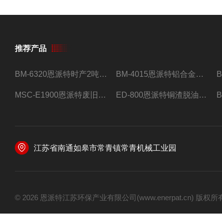
推荐产品
BM-6320恩派特时产2吨合金钢屑压饼机
BM-4015恩派特铝合金屑压饼机 脱油效果好
MSC-E1900恩派特废旧锂电池极片破碎处理设备
ED-800恩派特铜渣脱油机废铜屑铝屑甩油机
江苏省南通如皋市常青镇常青机械工业园
© 2026 恩派特江苏环保产业有限公司(www.enerpat.cn) 版