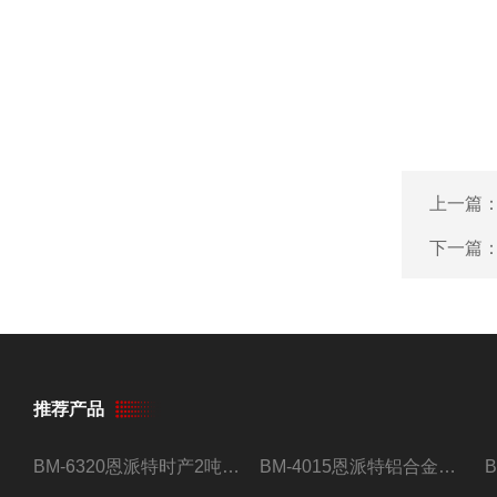
上一篇
下一篇
推荐产品
BM-6320恩派特时产2吨合金钢屑压饼机
BM-4015恩派特铝合金屑压饼机 脱油效果好