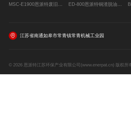
MSC-E1900恩派特废旧锂电池极片破碎处理设备
ED-800恩派特铜渣脱油机废铜屑铝屑甩油机
江苏省南通如皋市常青镇常青机械工业园
© 2026 恩派特江苏环保产业有限公司(www.enerpat.cn) 版