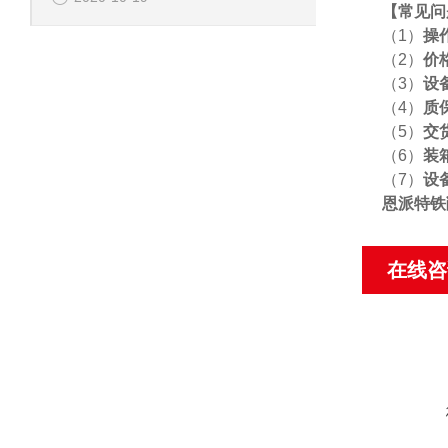
【
常见问
（1）
操
（2）
价
（3）
设
（4）
质
（5）
交
（6）
装
（7）
设
恩派特铁
在线咨