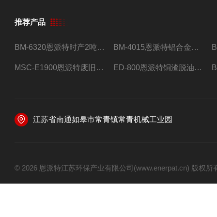
推荐产品
BM-6320恩派特时产2吨合金钢屑压饼机
BM-4015恩派特铝合金屑压饼机 脱油效果好
MSC-E1900恩派特废旧锂电池极片破碎处理设备
ED-800恩派特铜渣脱油机废铜屑铝屑甩油机
江苏省南通如皋市常青镇常青机械工业园
© 2026 恩派特江苏环保产业有限公司(www.enerpat.cn) 版