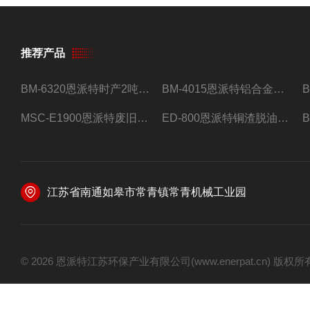
推荐产品
BM-6320恩派特时产2吨合金钢屑压饼机
BM-4015恩派特铝合金屑压饼机 脱油效果好
MSC-E1900恩派特废旧锂电池极片破碎处理设备
ED-800恩派特铜渣脱油机废铜屑铝屑甩油机
江苏省南通如皋市常青镇常青机械工业园
© 2026 恩派特江苏环保产业有限公司(www.enerpat.cn) 版