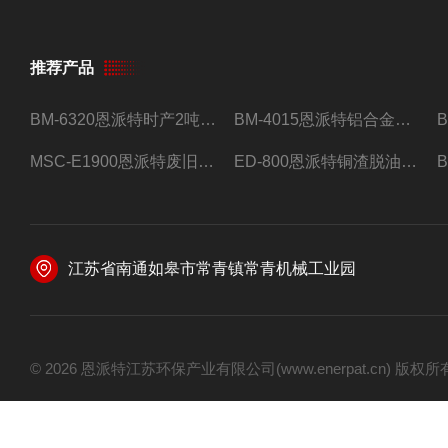
推荐产品
BM-6320恩派特时产2吨合金钢屑压饼机
BM-4015恩派特铝合金屑压饼机 脱油效果好
MSC-E1900恩派特废旧锂电池极片破碎处理设备
ED-800恩派特铜渣脱油机废铜屑铝屑甩油机
江苏省南通如皋市常青镇常青机械工业园
© 2026 恩派特江苏环保产业有限公司(www.enerpat.cn) 版