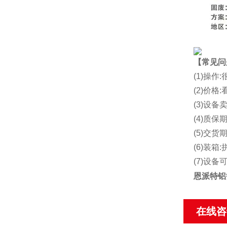
【常见问
(1)操
(2)价
(3)设备
(4)质保期
(5)交货
(6)装箱:
(7)设
恩派特铝
在线咨