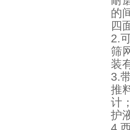
耐
的
四
2.
筛
装
3
推
计
护
4