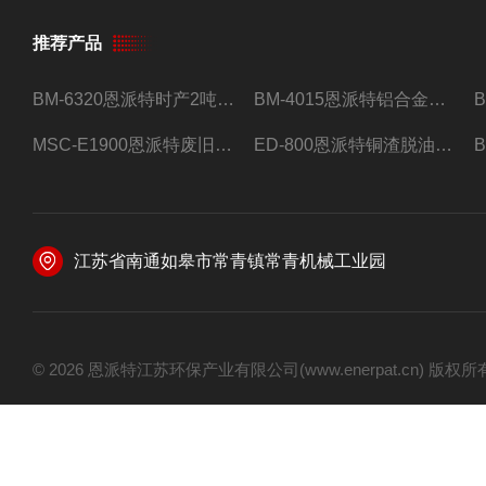
推荐产品
BM-6320恩派特时产2吨合金钢屑压饼机
BM-4015恩派特铝合金屑压饼机 脱油效果好
MSC-E1900恩派特废旧锂电池极片破碎处理设备
ED-800恩派特铜渣脱油机废铜屑铝屑甩油机
江苏省南通如皋市常青镇常青机械工业园
© 2026 恩派特江苏环保产业有限公司(www.enerpat.cn) 版