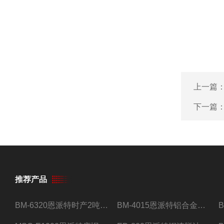
上一篇
下一篇
推荐产品
BM-6320恩派特时产2吨合金钢屑压饼机
BM-4015恩派特铝合金屑压饼机 脱油效果好