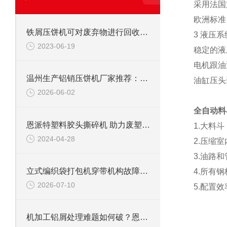
采用法国
欧洲标准
铁屑压饼机可对废弃物进行回收利用
3 液压系
2023-06-19
稳定的液
电机跟油
温州生产铝销压饼机厂家推荐：为什么恩派特成为行业优选？
油缸压头
2026-06-02
全自动料
恩派特塑料胶头撕碎机 助力废塑料回收有一手！
1.大料
2024-04-28
2.压缩
3.油路
立式编织袋打包机穿带机构故障处理：送带不到位/退带困难检修
4.所有
2026-07-10
5.配置
机加工铝屑处理难题如何破？恩派特铝屑压块机给你答案！