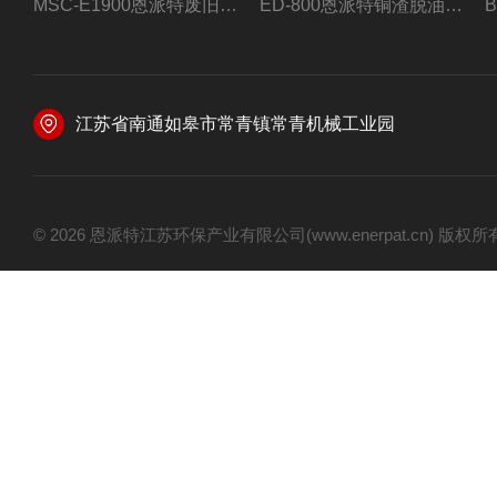
MSC-E1900恩派特废旧锂电池极片破碎处理设备
ED-800恩派特铜渣脱油机废铜屑铝屑甩油机
江苏省南通如皋市常青镇常青机械工业园
© 2026 恩派特江苏环保产业有限公司(www.enerpat.cn) 版