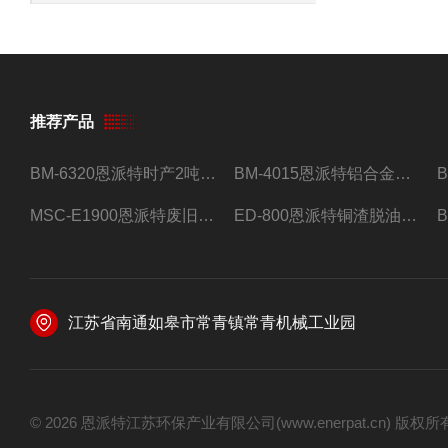
推荐产品
BM-6320恩派特时产2吨合金钢屑压饼机
BM-4015恩派特铝合金屑压饼机 脱油效果好
MSC-E1900恩派特废旧锂电池极片破碎处理设备
ED-800恩派特铜渣脱油机废铜屑铝屑甩油机
江苏省南通如皋市常青镇常青机械工业园
© 2026 恩派特江苏环保产业有限公司(www.enerpat.cn) 版