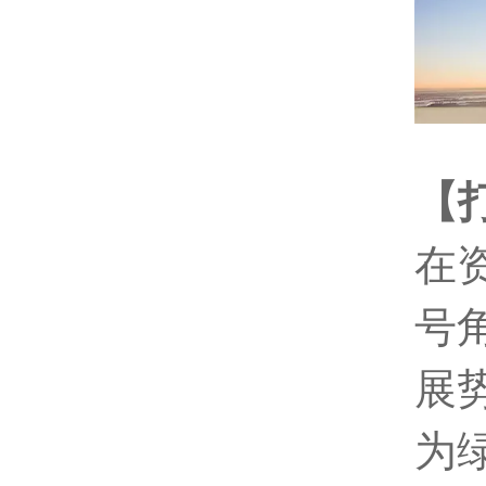
【
在
号
展
为