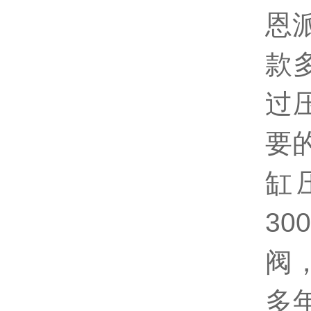
恩派
款
过
要
缸
3
阀
多