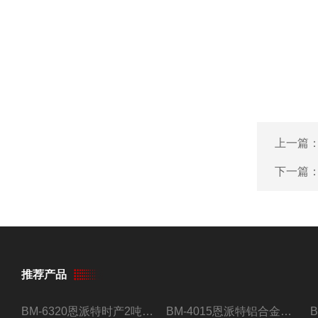
上一篇
下一篇
推荐产品
BM-6320恩派特时产2吨合金钢屑压饼机
BM-4015恩派特铝合金屑压饼机 脱油效果好