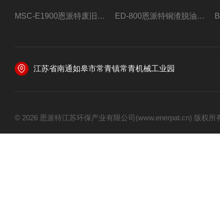
MSC-E1900恩派特废旧锂电池极片破碎处理设备
ED-800恩派特铜渣脱油机废铜屑铝屑甩油机
江苏省南通如皋市常青镇常青机械工业园
© 2026 恩派特江苏环保产业有限公司(www.enerpat.cn) 版