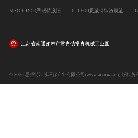
MSC-E1900恩派特废旧锂电池极片破碎处理设备
ED-800恩派特铜渣脱油机废铜屑铝屑甩油机
江苏省南通如皋市常青镇常青机械工业园
© 2026 恩派特江苏环保产业有限公司(www.enerpat.cn) 版