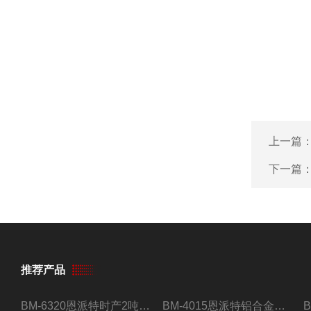
上一篇
下一篇
推荐产品
BM-6320恩派特时产2吨合金钢屑压饼机
BM-4015恩派特铝合金屑压饼机 脱油效果好