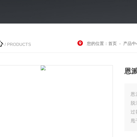
心
您的位置：
首页
-
产品中
/ PRODUCTS
恩
恩
脱
过
甩