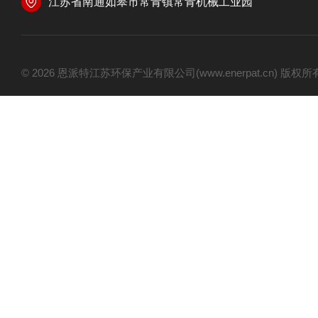
江苏省南通如皋市常青镇常青机械工业园
© 2026 恩派特江苏环保产业有限公司(www.enerpat.cn) 版