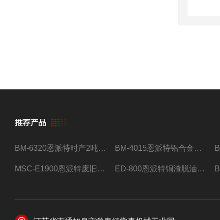
推荐产品
BM-6320恩派特时产2吨合金钢屑压饼机
BM-4015恩派特铝合金屑压饼机 脱油效果好
MSC-E1900恩派特废旧锂电池极片破碎处理设备
ED-800恩派特铜渣脱油机废铜屑铝屑甩油机