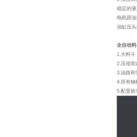
稳定的液
电机跟油
油缸压头
全自动料
1.大料
2.压缩
3.油路
4.所有
5.配置