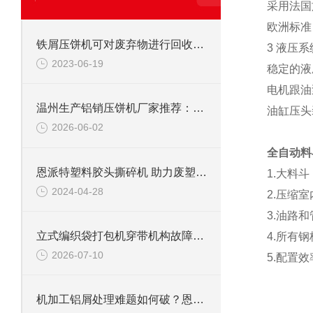
采用法国
欧洲标准
铁屑压饼机可对废弃物进行回收利用
3 液压系
2023-06-19
稳定的液
电机跟油
温州生产铝销压饼机厂家推荐：为什么恩派特成为行业优选？
油缸压头
2026-06-02
全自动料
恩派特塑料胶头撕碎机 助力废塑料回收有一手！
1.大料
2024-04-28
2.压缩
3.油路
立式编织袋打包机穿带机构故障处理：送带不到位/退带困难检修
4.所有
2026-07-10
5.配置
机加工铝屑处理难题如何破？恩派特铝屑压块机给你答案！