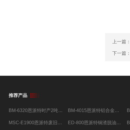
上一篇
下一篇
推荐产品
BM-6320恩派特时产2吨合金钢屑压饼机
BM-4015恩派特铝合金屑压饼机 脱油效果好
MSC-E1900恩派特废旧锂电池极片破碎处理设备
ED-800恩派特铜渣脱油机废铜屑铝屑甩油机