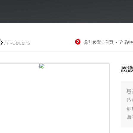
心
您的位置：
首页
-
产品中
/ PRODUCTS
恩
恩
适
触
后