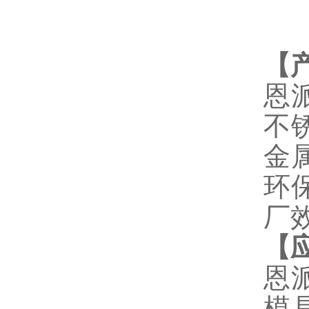
【
恩
不
金
环
厂
【
恩
模