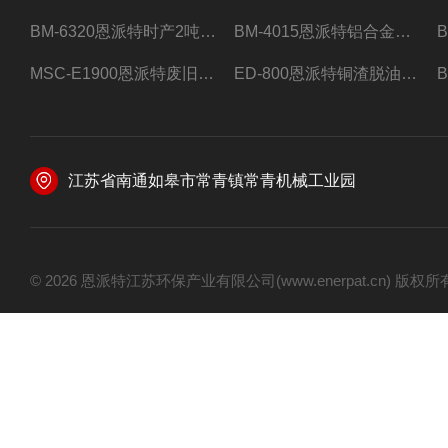
BM-6320恩派特时产2吨合金钢屑压饼机
BM-4015恩派特铝合金屑压饼机 脱油效果好
MSC-E1900恩派特废旧锂电池极片破碎处理设备
ED-800恩派特铜渣脱油机废铜屑铝屑甩油机
江苏省南通如皋市常青镇常青机械工业园
© 2026 恩派特江苏环保产业有限公司(www.enerpat.cn) 版