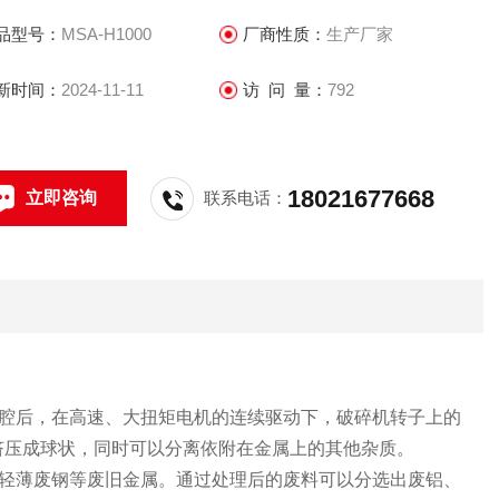
品型号：
MSA-H1000
厂商性质：
生产厂家
新时间：
2024-11-11
访 问 量：
792
18021677668
立即咨询
联系电话：
腔后，在高速、大扭矩电机的连续驱动下，破碎机转子上的
挤压成球状，同时可以分离依附在金属上的其他杂质。
轻薄废钢等废旧金属。通过处理后的废料可以分选出废铝、