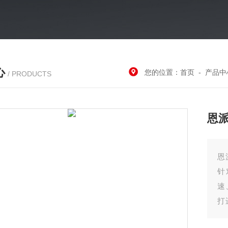
心
您的位置：
首页
-
产品中
/ PRODUCTS
恩
恩
针
速
打
状