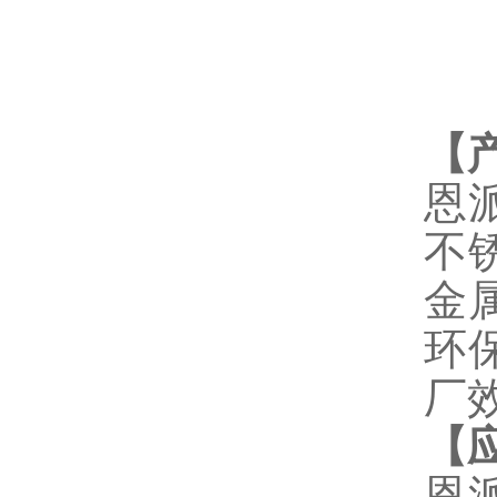
【
恩
不
金
环
厂
【
恩