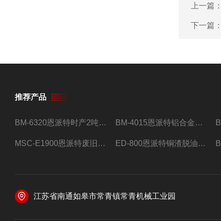
上一篇
下一篇
推荐产品
BM-6320恩派特时产2吨合金钢屑压饼机
BM-4015恩派特铝合金屑压饼机 脱油效果好
MSC-E1900恩派特废旧锂电池极片破碎处理设备
ED-800恩派特铜渣脱油机废铜屑铝屑甩油机
江苏省南通如皋市常青镇常青机械工业园