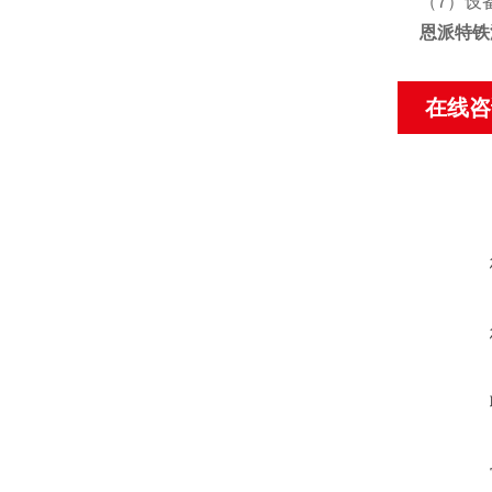
（7）设
恩派特铁
在线咨