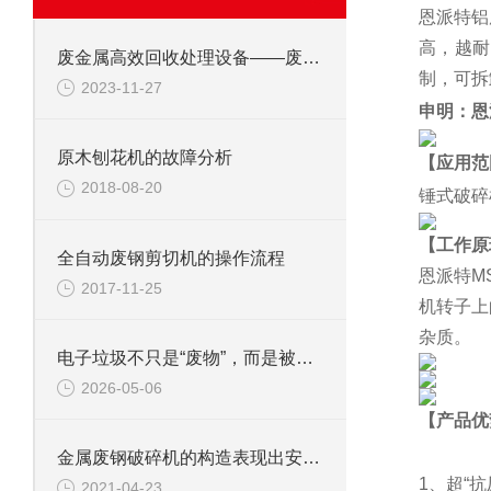
恩派特铝
高，越耐
废金属高效回收处理设备——废钢边角料锤式撕碎机
制，可拆
2023-11-27
申明：恩
原木刨花机的故障分析
【应用范
2018-08-20
锤式破碎
【工作原
全自动废钢剪切机的操作流程
恩派特M
2017-11-25
机转子上
杂质。
电子垃圾不只是“废物”，而是被低估的城市矿山
2026-05-06
【产品优
金属废钢破碎机的构造表现出安全可靠性
1、超“
2021-04-23