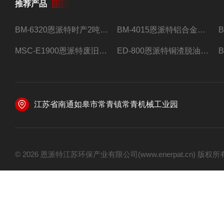
推荐产品
BM-6320恩派特时产2吨合金钢屑压饼机
BM-4015恩派特铝合金屑压饼机 脱油效果好
MSC-E1900恩派特废旧锂电池极片破碎处理设备
ED-800恩派特铜渣脱油机废铜屑铝屑甩油机
江苏省南通如皋市常青镇常青机械工业园
© 2026 恩派特江苏环保产业有限公司(www.enerpat.cn) 版