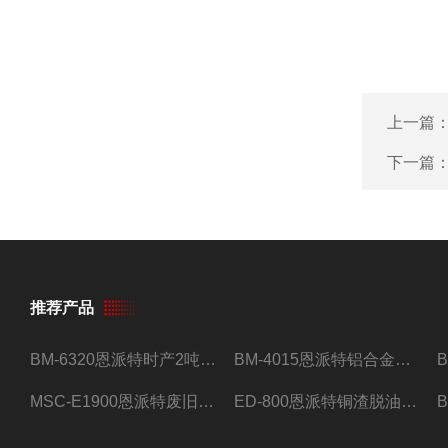
上一篇
下一篇
推荐产品
BM-6320恩派特时产2吨合金钢屑压饼机
BM-4015恩派特铝合金屑压饼机 脱油效果好
MSC-E1900恩派特废旧锂电池极片破碎处理设备
ED-800恩派特铜渣脱油机废铜屑铝屑甩油机