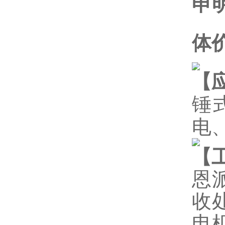
申
体
【
锤
电
【
恩
收
电