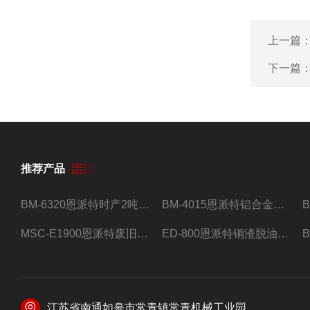
上一篇
下一篇
推荐产品
BM-6320恩派特时产2吨合金钢屑压饼机
BM-4015恩派特铝合金屑压饼机 脱油效果好
MSC-E1900恩派特废旧锂电池极片破碎处理设备
ED-800恩派特铜渣脱油机废铜屑铝屑甩油机
江苏省南通如皋市常青镇常青机械工业园