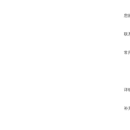
您
联
常
详
补