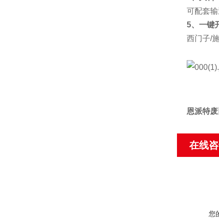
可配套输
5、一键
西门子/
恩派特废
在线咨
您