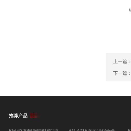
上一篇
下一篇
推荐产品
BM-6320恩派特时产2吨合金钢屑压饼机
BM-4015恩派特铝合金屑压饼机 脱油效果好