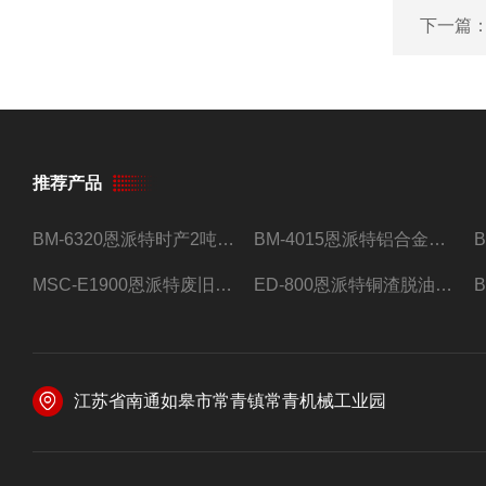
下一篇
推荐产品
BM-6320恩派特时产2吨合金钢屑压饼机
BM-4015恩派特铝合金屑压饼机 脱油效果好
MSC-E1900恩派特废旧锂电池极片破碎处理设备
ED-800恩派特铜渣脱油机废铜屑铝屑甩油机
江苏省南通如皋市常青镇常青机械工业园