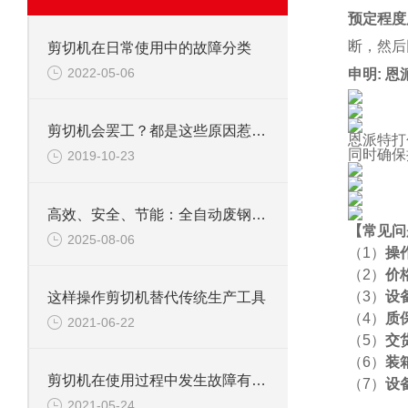
预定程度
断，然后
剪切机在日常使用中的故障分类
2022-05-06
申明: 
剪切机会罢工？都是这些原因惹的祸!
恩派特打
同时确保
2019-10-23
高效、安全、节能：全自动废钢剪切机的三大优势
【
常见问
2025-08-06
（1）
操
（2）
价
（3）
设
这样操作剪切机替代传统生产工具
（4）
质
2021-06-22
（5）
交
（6）
装
剪切机在使用过程中发生故障有几大类
（7）
设
2021-05-24