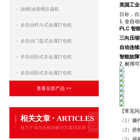
英国工业
油桶/油漆桶压扁机
目标，自
1. 全
全自动料斗式金属打包机
PLC 智
三向压缩
全自动门盖式金属打包机
自动连续
半自动卧式非金属打包机
智能故障
2. 耐
全自动卧式非金属打包机
查看全部产品 >>
【
常见问
·
相关文章
ARTICLES
（1）
操
致力于成为合格的解决方案供应商！
（2）
价
（3）
设