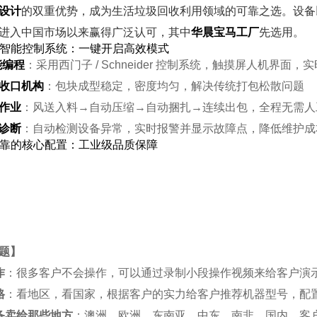
设计
的双重优势，成为生活垃圾回收利用领域的可靠之选
。设备
进入中国市场以来赢得广泛认可，其中
华晨宝马工厂
先选用。
自动智能控制系统：一键开启高效模式
能编程
：采用西门子 / Schneider 控制系统，触摸屏人机
收口机构
：包块成型稳定，密度均匀，解决传统打包松散问题
作业
：风送入料→自动压缩→自动捆扎→连续出包，全程无需人工干
诊断
：自动检测设备异常，实时报警并显示故障点，降低维护成
用可靠的核心配置：工业级品质保障
题
】
作
：很多客户不会操作，可以通过录制小段操作视频来给客户演
格
：看地区，看国家，根据客户的实力给客户推荐机器型号，配
备卖给那些地方
：澳洲，欧洲，东南亚，中东，南非，国内，客