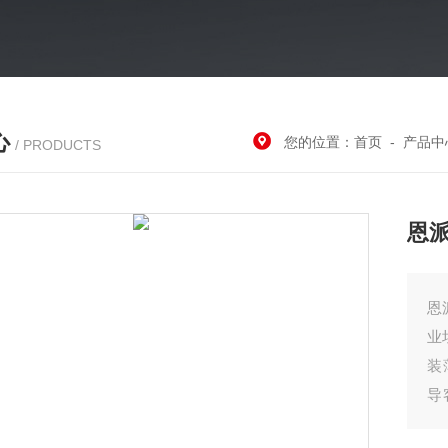
心
您的位置：
首页
-
产品中
/ PRODUCTS
恩
恩派
业
装
导
品