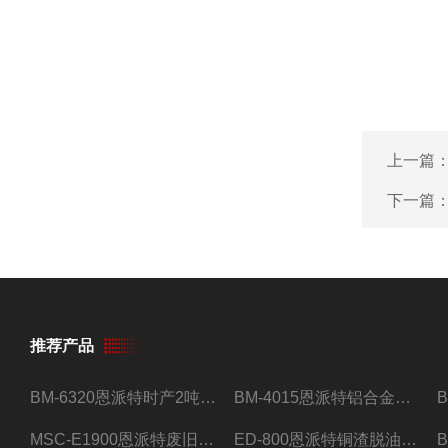
上一篇
下一篇
推荐产品
BM-6320恩派特时产2吨合金钢屑压饼机
BM-4015恩派特铝合金屑压饼机 脱油效果好
MSC-E1900恩派特废旧锂电池极片破碎处理设备
ED-800恩派特铜渣脱油机废铜屑铝屑甩油机