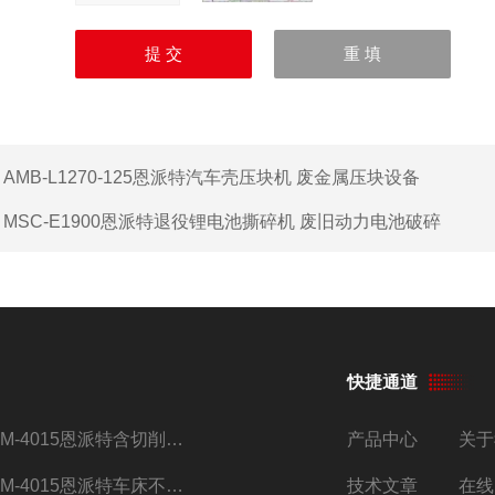
：
AMB-L1270-125恩派特汽车壳压块机 废金属压块设备
：
MSC-E1900恩派特退役锂电池撕碎机 废旧动力电池破碎
快捷通道
BM-4015恩派特含切削油铝屑压饼机
产品中心
关于
BM-4015恩派特车床不锈钢屑除油压饼机
技术文章
在线