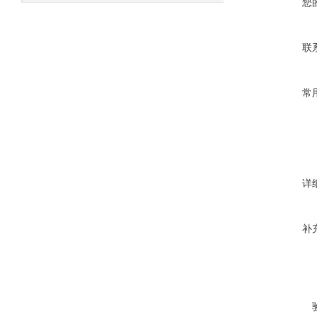
您
联
常
详
补