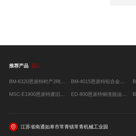
推荐产品
BM-6320恩派特时产2吨合金钢屑压饼机
BM-4015恩派特铝合金屑压饼机 脱油效果好
MSC-E1900恩派特废旧锂电池极片破碎处理设备
ED-800恩派特铜渣脱油机废铜屑铝屑甩油机
江苏省南通如皋市常青镇常青机械工业园