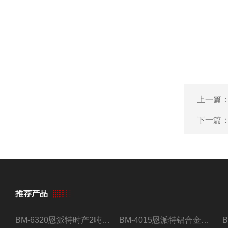
上一篇
下一篇
推荐产品
BM-6320恩派特时产2吨合金钢屑压饼机
BM-4015恩派特铝合金屑压饼机 脱油效果好