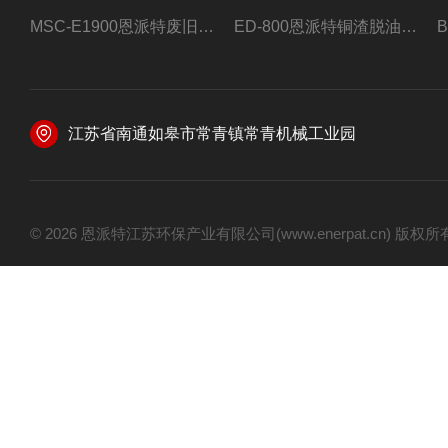
MSC-E1900恩派特废旧锂电池极片破碎处理设备
ED-800恩派特铜渣脱油机废铜屑铝屑甩油机
江苏省南通如皋市常青镇常青机械工业园
© 2026 恩派特江苏环保产业有限公司(www.enerpat.cn) 版