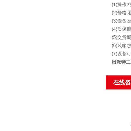
(1)操
(2)价
(3)设备
(4)质保期
(5)交货
(6)装箱:
(7)设
恩派特工
在线咨