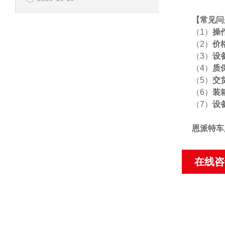
【
常见问
（1）
操
（2）
价
（3）
设
（4）
质
（5）
交
（6）
装
（7）
设
恩派特车
在线咨