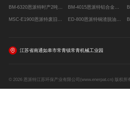
BM-6320恩派特时产2吨合金钢屑压饼机
BM-4015恩派特铝合金屑压饼机 脱油效果好
MSC-E1900恩派特废旧锂电池极片破碎处理设备
ED-800恩派特铜渣脱油机废铜屑铝屑甩油机
江苏省南通如皋市常青镇常青机械工业园
© 2026 恩派特江苏环保产业有限公司(www.enerpat.cn) 版