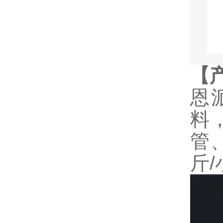
【
恩
料
管
斤/