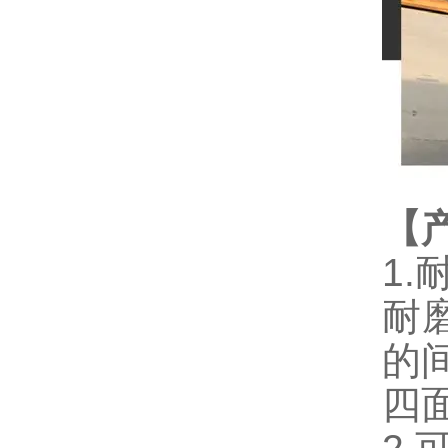
【
1
耐
的
四