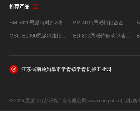
推荐产品
BM-6320恩派特时产2吨合金钢屑压饼机
BM-4015恩派特铝合金屑压饼机 脱油效果好
MSC-E1900恩派特废旧锂电池极片破碎处理设备
ED-800恩派特铜渣脱油机废铜屑铝屑甩油机
江苏省南通如皋市常青镇常青机械工业园
© 2026 恩派特江苏环保产业有限公司(www.enerpat.cn) 版