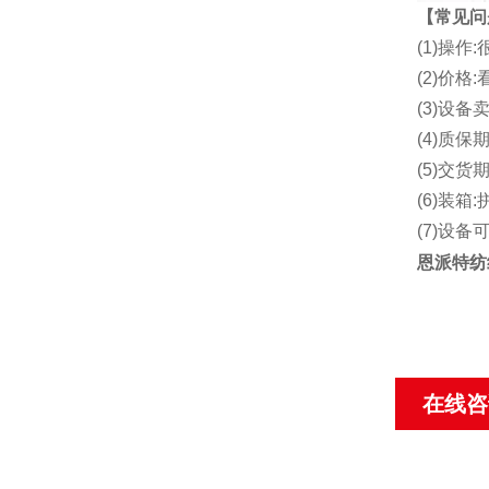
【常见问
(1)操
(2)价
(3)设备
(4)质保期
(5)交货
(6)装箱:
(7)设
恩派特纺
在线咨