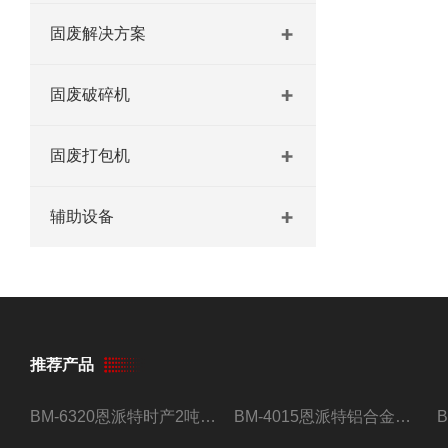
固废解决方案
固废破碎机
固废打包机
辅助设备
推荐产品
BM-6320恩派特时产2吨合金钢屑压饼机
BM-4015恩派特铝合金屑压饼机 脱油效果好