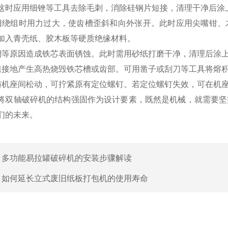
这时应用细锉等工具去除毛刺，消除硅钢片短接，清理干净后涂
旧绕组时用力过大，使齿槽歪斜和向外张开。此时应用尖嘴钳、
加入青壳纸、胶木板等硬质绝缘材料。
潮等原因造成铁芯表面锈蚀。此时需用砂纸打磨干净，清理后涂
组接地产生高热烧毁铁芯槽或齿部。可用凿子或刮刀等工具将熔
与机座间松动，可拧紧原有定位螺钉。若定位螺钉失效，可在机
将双轴破碎机的结构强固作为设计要素，既然是机械，就需要坚
们的未来。
：
多功能易拉罐破碎机的安装步骤解读
：
如何延长立式废旧纸板打包机的使用寿命