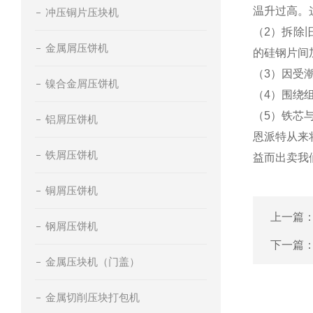
温升过高。
冲压铜片压块机
（2）拆除
金属屑压饼机
的硅钢片间
（3）因受
镍合金屑压饼机
（4）围绕
（5）铁芯
铝屑压饼机
恩派特从来
铁屑压饼机
益而出卖我
铜屑压饼机
上一篇
钢屑压饼机
下一篇
金属压块机（门盖）
金属切削压块打包机