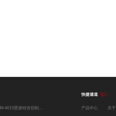
快捷通道
BM-4015恩派特含切削油铝屑压饼机
产品中心
关于