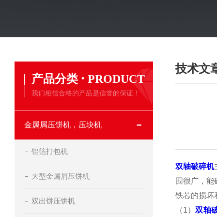
技术文
·
产品分类
PRODUCT
我们相信合格的产品是信誉的保证！
金属屑压饼机，压块机
铝箔打包机
双轴破碎机
大型金属屑压饼机
围很广，能
铁芯的损坏
双出饼压饼机
（1）
双轴