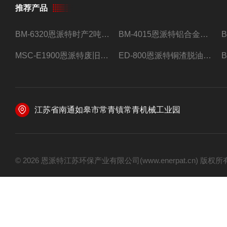
推荐产品
BM-6320恩派特时产2吨合金钢屑压饼机
BM-4015恩派特铝合金屑压饼机 脱油效果好
MSC-E1900恩派特废旧锂电池极片破碎处理设备
ED-800恩派特铜渣脱油机废铜屑铝屑甩油机
江苏省南通如皋市常青镇常青机械工业园
© 2026 恩派特江苏环保产业有限公司(www.enerpat.cn) 版