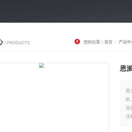
心
您的位置：
首页
-
产品中
/ PRODUCTS
恩
恩
机
高
活
化