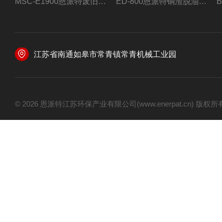
MSC-E1900恩派特废旧锂电池极片破碎处理设备
ED-800恩派特铜渣脱油机废铜屑铝屑甩油机
江苏省南通如皋市常青镇常青机械工业园
© 2026 恩派特江苏环保产业有限公司(www.enerpat.cn) 版