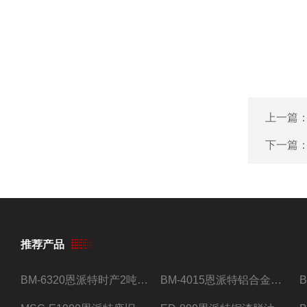
上一篇
下一篇
推荐产品
BM-6320恩派特时产2吨合金钢屑压饼机
BM-4015恩派特铝合金屑压饼机 脱油效果好