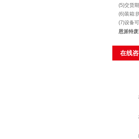
(5)交货
(6)装箱:
(7)设
恩派特废
在线咨