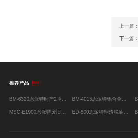
上一篇
下一篇
推荐产品
BM-6320恩派特时产2吨合金钢屑压饼机
BM-4015恩派特铝合金屑压饼机 脱油效果好
MSC-E1900恩派特废旧锂电池极片破碎处理设备
ED-800恩派特铜渣脱油机废铜屑铝屑甩油机