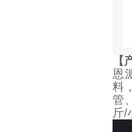
【
恩
料
管
斤/