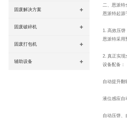
二、恩派特
固废解决方案
恩派特起源
固废破碎机
1. 高效压饼，
恩派特采用
固废打包机
2. 真正实
辅助设备
设备配备：
自动提升翻
液位感应自
自动压饼、