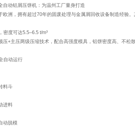
全自动铝屑压饼机：为温州工厂量身打造
于欧洲，拥有超过70年的固废处理与金属屑回收设备制造经验
密度可达5.5–6.5 t/m³
预压+主压两级压缩技术，配合高强度模具，铝饼密度高、不松
现全自动运行
转料斗
动进料
自动脱模