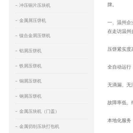
牌。
冲压铜片压块机
金属屑压饼机
一、温州企
在走访温州
镍合金屑压饼机
压饼紧实度
铝屑压饼机
铁屑压饼机
全自动运行
铜屑压饼机
无滴漏、无
钢屑压饼机
故障率低、
金属压块机（门盖）
本地化服务
金属切削压块打包机