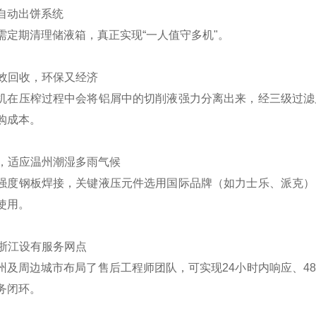
自动出饼系统
需定期清理储液箱，真正实现“一人值守多机"。
高效回收，环保又经济
机在压榨过程中会将铝屑中的切削液强力分离出来，经三级过滤
购成本。
用，适应温州潮湿多雨气候
强度钢板焊接，关键液压元件选用国际品牌（如力士乐、派克）
使用。
及浙江设有服务网点
州及周边城市布局了售后工程师团队，可实现24小时内响应、4
务闭环。