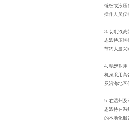
链板或液压
操作人员仅
3. 切削液
恩派特压饼
节约大量采
4. 稳定耐
机身采用高
及沿海地区
5. 在温州
恩派特在温
的本地化服