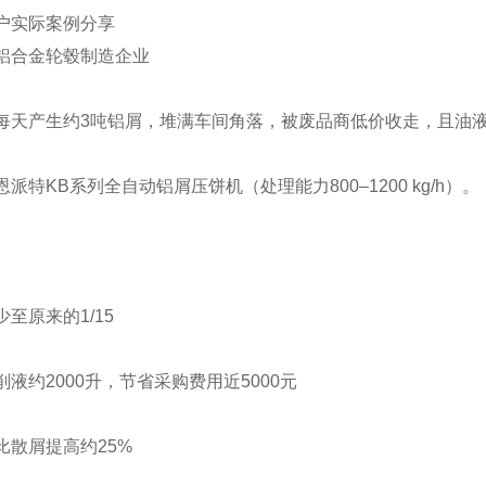
户实际案例分享
铝合金轮毂制造企业
每天产生约3吨铝屑，堆满车间角落，被废品商低价收走，且油
派特KB系列全自动铝屑压饼机（处理能力800–1200 kg/h）。
至原来的1/15
液约2000升，节省采购费用近5000元
比散屑提高约25%