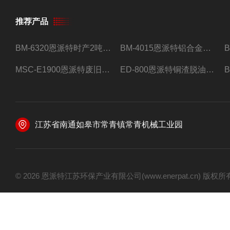
推荐产品
BM-6320恩派特时产2吨合金钢屑压饼机
BM-4015恩派特铝合金屑压饼机 脱油效果好
MSC-E1900恩派特废旧锂电池极片破碎处理设备
ED-800恩派特铜渣脱油机废铜屑铝屑甩油机
江苏省南通如皋市常青镇常青机械工业园
© 2026 恩派特江苏环保产业有限公司(www.enerpat.cn) 版