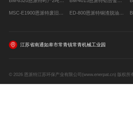
BM-6320恩派特时产2吨合金钢屑压饼机
BM-4015恩派特铝合金屑压饼机 脱油效果好
MSC-E1900恩派特废旧锂电池极片破碎处理设备
ED-800恩派特铜渣脱油机废铜屑铝屑甩油机
江苏省南通如皋市常青镇常青机械工业园
© 2026 恩派特江苏环保产业有限公司(www.enerpat.cn) 版