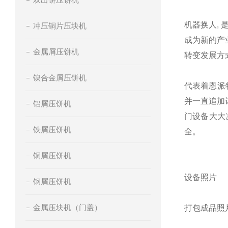
机器换人,
冲压铜片压块机
成为新的产
金属屑压饼机
转变发展方
镍合金屑压饼机
代表着恩派
并一直追加
铝屑压饼机
门设备大大
铁屑压饼机
全。
铜屑压饼机
设备照片
钢屑压饼机
金属压块机（门盖）
打包成品照