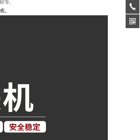
材等。
准。