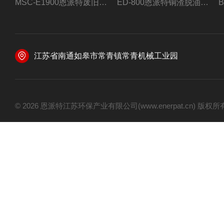
MSC-E1900恩派特废旧锂电池极片破碎处理设备
ED-800恩派特铜渣脱油机废铜屑铝屑甩油机
江苏省南通如皋市常青镇常青机械工业园
© 2026 恩派特江苏环保产业有限公司(www.enerpat.cn) 版