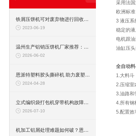
采用法国
欧洲标准
铁屑压饼机可对废弃物进行回收利用
3 液压系
2023-06-19
稳定的液
电机跟油
温州生产铝销压饼机厂家推荐：为什么恩派特成为行业优选？
油缸压头
2026-06-02
全自动料
恩派特塑料胶头撕碎机 助力废塑料回收有一手！
1.大料
2024-04-28
2.压缩
3.油路
立式编织袋打包机穿带机构故障处理：送带不到位/退带困难检修
4.所有
2026-07-10
5.配置
机加工铝屑处理难题如何破？恩派特铝屑压块机给你答案！