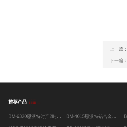
上一篇
下一篇
推荐产品
BM-6320恩派特时产2吨合金钢屑压饼机
BM-4015恩派特铝合金屑压饼机 脱油效果好